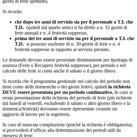
giorni di ferie spettanti).
Si ricorda:
che dopo tre anni di servizio sia per il personale a T.I. che
T.D.
(quindi dal quarto anno) si ha diritto a n. 32 giorni di
ferie annuali e n .4 festività soppresse,
prima dei tre anni di servizio sia per il personale a T.I. che
T.D.
si possono usufruire di n. 30 giorni di ferie e n. 4
festività soppresse in rapporto al servizio prestato.
Le domande devono essere presentate distintamente per tipologia di
assenza (Ferie o Recupero festività soppresse), per periodo e nel
calcolo delle ferie si conta anche il sabato o il giorno libero.
Si ricorda che il programma gestionale nel calcolo del periodo non
tiene conto delle domeniche o dei giorni festivi, quindi
la richiesta
DEVE essere presentata per un periodo continuativo.
In caso si
errata presentazione della richiesta del periodo di ferie (più richieste
dal lunedì al venerdì, escludendo il sabato o altro giorno libero e la
domenica/festività) dovranno essere ripresentate creando un
aggravio di lavoro per la segreteria.
In caso di mancata compilazione (poiché la richiesta è obbligatoria),
si provvederà d’ufficio alla determinazione dei periodi utili da
ritenersi di ferie.