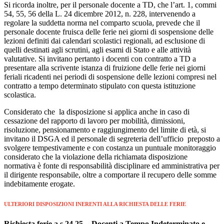
Si ricorda inoltre, per il personale docente a TD, che l’art. 1, commi
54, 55, 56 della L. 24 dicembre 2012, n. 228, intervenendo a
regolare la suddetta norma nel comparto scuola, prevede che il
personale docente fruisca delle ferie nei giorni di sospensione delle
lezioni definiti dai calendari scolastici regionali, ad esclusione di
quelli destinati agli scrutini, agli esami di Stato e alle attività
valutative. Si invitano pertanto i docenti con contratto a TD a
presentare alla scrivente istanza di fruizione delle ferie nei giorni
feriali ricadenti nei periodi di sospensione delle lezioni compresi nel
contratto a tempo determinato stipulato con questa istituzione
scolastica.
Considerato che la disposizione si applica anche in caso di
cessazione del rapporto di lavoro per mobilità, dimissioni,
risoluzione, pensionamento e raggiungimento del limite di età, si
invitano il DSGA ed il personale di segreteria dell’ufficio preposto a
svolgere tempestivamente e con costanza un puntuale monitoraggio
considerato che la violazione della richiamata disposizione
normativa è fonte di responsabilità disciplinare ed amministrativa per
il dirigente responsabile, oltre a comportare il recupero delle somme
indebitamente erogate.
ULTERIORI DISPOSIZIONI INERENTI ALLA RICHIESTA DELLE FERIE
Richiesta ferie a.s.24.25 - Docenti a Tempo Indeterminato e