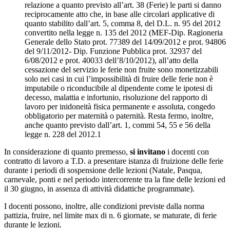
relazione a quanto previsto all’art. 38 (Ferie) le parti si danno
reciprocamente atto che, in base alle circolari applicative di
quanto stabilito dall’art. 5, comma 8, del D.L. n. 95 del 2012
convertito nella legge n. 135 del 2012 (MEF-Dip. Ragioneria
Generale dello Stato prot. 77389 del 14/09/2012 e prot. 94806
del 9/11/2012- Dip. Funzione Pubblica prot. 32937 del
6/08/2012 e prot. 40033 dell’8/10/2012), all’atto della
cessazione del servizio le ferie non fruite sono monetizzabili
solo nei casi in cui l’impossibilità di fruire delle ferie non è
imputabile o riconducibile al dipendente come le ipotesi di
decesso, malattia e infortunio, risoluzione del rapporto di
lavoro per inidoneità fisica permanente e assoluta, congedo
obbligatorio per maternità o paternità. Resta fermo, inoltre,
anche quanto previsto dall’art. 1, commi 54, 55 e 56 della
legge n. 228 del 2012.1
In considerazione di quanto premesso,
si invitano
i docenti con
contratto di lavoro a T.D. a presentare istanza di fruizione delle ferie
durante i periodi di sospensione delle lezioni (Natale, Pasqua,
carnevale, ponti e nel periodo intercorrente tra la fine delle lezioni ed
il 30 giugno, in assenza di attività didattiche programmate).
I docenti possono, inoltre, alle condizioni previste dalla norma
pattizia, fruire, nel limite max di n. 6 giornate, se maturate, di ferie
durante le lezioni.