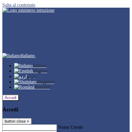
Salta al contenuto
Italiano
Italiano
English
اردو
Shqiptare
Română
Accedi
Accedi
button close
×
Nome Utente