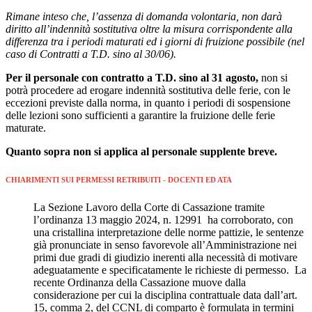
Rimane inteso che, l’assenza di domanda volontaria, non darà
diritto all’indennità sostitutiva oltre la misura corrispondente alla
differenza tra i periodi maturati ed i giorni di fruizione possibile (nel
caso di Contratti a T.D. sino al 30/06).
Per il personale con contratto a T.D. sino al 31 agosto,
non si
potrà procedere ad erogare indennità sostitutiva delle ferie, con le
eccezioni previste dalla norma, in quanto i periodi di sospensione
delle lezioni sono sufficienti a garantire la fruizione delle ferie
maturate.
Quanto sopra non si applica al personale supplente breve.
CHIARIMENTI SUI PERMESSI RETRIBUITI - DOCENTI ED ATA
La Sezione Lavoro della Corte di Cassazione tramite
l’ordinanza 13 maggio 2024, n. 12991 ha corroborato, con
una cristallina interpretazione delle norme pattizie, le sentenze
già pronunciate in senso favorevole all’Amministrazione nei
primi due gradi di giudizio inerenti alla necessità di motivare
adeguatamente e specificatamente le richieste di permesso. La
recente Ordinanza della Cassazione muove dalla
considerazione per cui la disciplina contrattuale data dall’art.
15, comma 2, del CCNL di comparto è formulata in termini