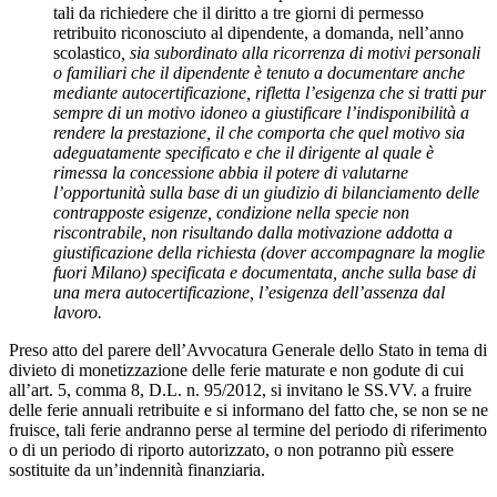
tali da richiedere che il diritto a tre giorni di permesso
retribuito riconosciuto al dipendente, a domanda, nell’anno
scolastico
, sia subordinato alla ricorrenza di motivi personali
o familiari che il dipendente è tenuto a documentare anche
mediante autocertificazione, rifletta l’esigenza che si tratti pur
sempre di un motivo idoneo a giustificare l’indisponibilità a
rendere la prestazione, il che comporta che quel motivo sia
adeguatamente specificato e che il dirigente al quale è
rimessa la concessione abbia il potere di valutarne
l’opportunità sulla base di un giudizio di bilanciamento delle
contrapposte esigenze, condizione nella specie non
riscontrabile, non risultando dalla motivazione addotta a
giustificazione della richiesta (dover accompagnare la moglie
fuori Milano) specificata e documentata, anche sulla base di
una mera autocertificazione, l’esigenza dell’assenza dal
lavoro.
Preso atto del parere dell’Avvocatura Generale dello Stato in tema di
divieto di monetizzazione delle ferie maturate e non godute di cui
all’art. 5, comma 8, D.L. n. 95/2012, si invitano le SS.VV. a fruire
delle ferie annuali retribuite e si informano del fatto che, se non se ne
fruisce, tali ferie andranno perse al termine del periodo di riferimento
o di un periodo di riporto autorizzato, o non potranno più essere
sostituite da un’indennità finanziaria.