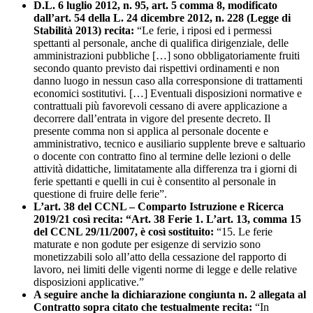
D.L. 6 luglio 2012, n. 95, art. 5 comma 8, modificato
dall’art. 54 della L. 24 dicembre 2012, n. 228 (Legge di
Stabilità 2013) recita:
“Le ferie, i riposi ed i permessi
spettanti al personale, anche di qualifica dirigenziale, delle
amministrazioni pubbliche […] sono obbligatoriamente fruiti
secondo quanto previsto dai rispettivi ordinamenti e non
danno luogo in nessun caso alla corresponsione di trattamenti
economici sostitutivi. […] Eventuali disposizioni normative e
contrattuali più favorevoli cessano di avere applicazione a
decorrere dall’entrata in vigore del presente decreto. Il
presente comma non si applica al personale docente e
amministrativo, tecnico e ausiliario supplente breve e saltuario
o docente con contratto fino al termine delle lezioni o delle
attività didattiche, limitatamente alla differenza tra i giorni di
ferie spettanti e quelli in cui è consentito al personale in
questione di fruire delle ferie”.
L’art. 38 del CCNL – Comparto Istruzione e Ricerca
2019/21 così recita: “Art. 38 Ferie 1. L’art. 13, comma 15
del CCNL 29/11/2007, è così sostituito:
“15. Le ferie
maturate e non godute per esigenze di servizio sono
monetizzabili solo all’atto della cessazione del rapporto di
lavoro, nei limiti delle vigenti norme di legge e delle relative
disposizioni applicative.”
A seguire anche la dichiarazione congiunta n. 2 allegata al
Contratto sopra citato che testualmente recita:
“In