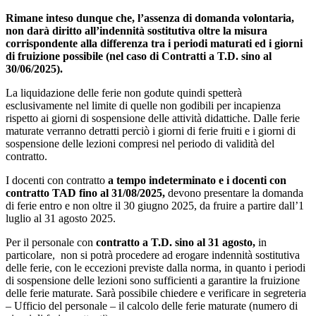
Rimane inteso dunque che, l’assenza di domanda volontaria,
non darà diritto all’indennità sostitutiva oltre la misura
corrispondente alla differenza tra i periodi maturati ed i giorni
di fruizione possibile (nel caso di Contratti a T.D. sino al
30/06/2025).
La liquidazione delle ferie non godute quindi spetterà
esclusivamente nel limite di quelle non godibili per incapienza
rispetto ai giorni di sospensione delle attività didattiche. Dalle ferie
maturate verranno detratti perciò i giorni di ferie fruiti e i giorni di
sospensione delle lezioni compresi nel periodo di validità del
contratto.
I docenti con contratto
a tempo indeterminato e i docenti con
contratto TAD fino al 31/08/2025,
devono presentare la domanda
di ferie entro e non oltre il 30 giugno 2025, da fruire a partire dall’1
luglio al 31 agosto 2025.
Per il personale con
contratto a T.D. sino al 31 agosto,
in
particolare, non si potrà procedere ad erogare indennità sostitutiva
delle ferie, con le eccezioni previste dalla norma, in quanto i periodi
di sospensione delle lezioni sono sufficienti a garantire la fruizione
delle ferie maturate. Sarà possibile chiedere e verificare in segreteria
– Ufficio del personale – il calcolo delle ferie maturate (numero di