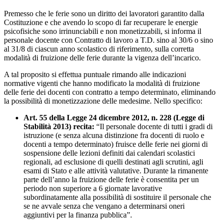
Premesso che le ferie sono un diritto dei lavoratori garantito dalla
Costituzione e che avendo lo scopo di far recuperare le energie
psicofisiche sono irrinunciabili e non monetizzabili, si informa il
personale docente con Contratto di lavoro a T.D. sino al 30/6 o sino
al 31/8 di ciascun anno scolastico di riferimento, sulla corretta
modalità di fruizione delle ferie durante la vigenza dell’incarico.
A tal proposito si effettua puntuale rimando alle indicazioni
normative vigenti che hanno modificato la modalità di fruizione
delle ferie dei docenti con contratto a tempo determinato, eliminando
la possibilità di monetizzazione delle medesime. Nello specifico:
Art. 55 della Legge 24 dicembre 2012, n. 228 (Legge di
Stabilità 2013) recita:
“Il personale docente di tutti i gradi di
istruzione (e senza alcuna distinzione fra docenti di ruolo e
docenti a tempo determinato) fruisce delle ferie nei giorni di
sospensione delle lezioni definiti dai calendari scolastici
regionali, ad esclusione di quelli destinati agli scrutini, agli
esami di Stato e alle attività valutative. Durante la rimanente
parte dell’anno la fruizione delle ferie è consentita per un
periodo non superiore a 6 giornate lavorative
subordinatamente alla possibilità di sostituire il personale che
se ne avvale senza che vengano a determinarsi oneri
aggiuntivi per la finanza pubblica”.