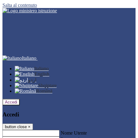
Salta al contenuto
Italiano
Italiano
English
اردو
Shqiptare
Română
Accedi
Accedi
button close
×
Nome Utente