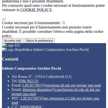
piattaforma e non è possibile disabilitarli.
Per conoscere quali sono i cookie necessari al funzionamento potete
visionare la
COOKIE POLICY
.
Cookie necessari per il funzionamento
I cookie necessari per il funzionamento non possono essere
disabilitati. È possibile consultare l'elenco nella pagina della cookie
policy.
Accetta tutti
Salva le preferenze
Istituto Comprensivo Anchise Picchi
Contatti
Istituto Comprensivo Anchise Picchi
Via Roma 47 - 57014 Collesalvetti (LI)
Tel:
0586 962131
Email:
LIIC817007@istruzione.it
Link per inviare una mail
Email:
dirigente.dimartino@icanchisepicchi.edu.it
Link per
inviare una mail
PEC:
LIIC817007@pec.istruzione.it
Link per inviare una
mail
C.F.: 80006580494