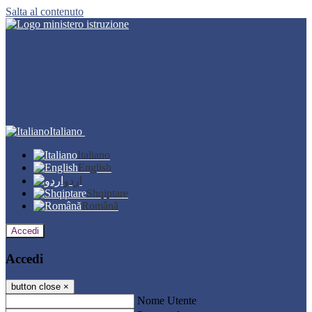
Salta al contenuto
Italiano
Italiano
English
اردو
Shqiptare
Română
Accedi
Accedi
button close
×
Nome Utente