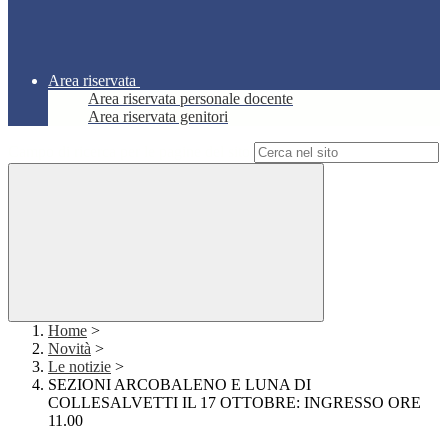
Area riservata
Area riservata personale docente
Area riservata genitori
Campo di ricerca per le pagine del sito
Home
>
Novità
>
Le notizie
>
SEZIONI ARCOBALENO E LUNA DI
COLLESALVETTI IL 17 OTTOBRE: INGRESSO ORE
11.00