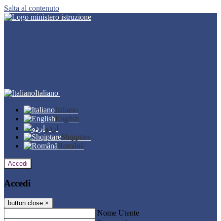
Salta al contenuto
Italiano
Italiano
English
اردو
Shqiptare
Română
Accedi
Accedi
button close
×
Nome Utente