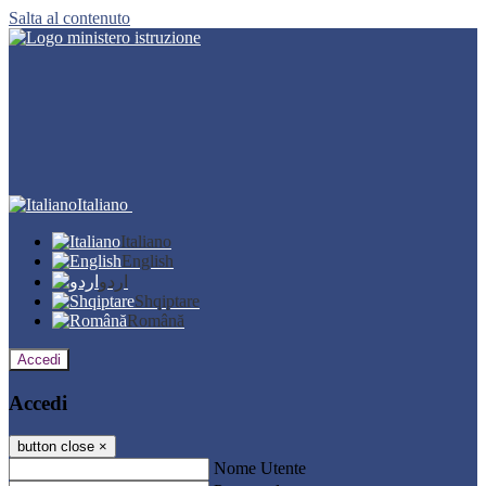
Salta al contenuto
Italiano
Italiano
English
اردو
Shqiptare
Română
Accedi
Accedi
button close
×
Nome Utente