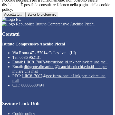
I cookie necessari per il funzionamento non possono essere
disabilitati. È possibile consultare l'elenco nella pagina della cookie
policy.
Accetta tutti
Salva le preferenze
Istituto Comprensivo Anchise Picchi
Contatti
Istituto Comprensivo Anchise Picchi
Via Roma 47 - 57014 Collesalvetti (LI)
Tel:
0586 962131
Email:
LIIC817007@istruzione.it
Link per inviare una mail
Email:
dirigente.dimartino@icanchisepicchi.edu.it
Link per
inviare una mail
PEC:
LIIC817007@pec.istruzione.it
Link per inviare una
mail
C.F.: 80006580494
Sezione Link Utili
Cookie policy