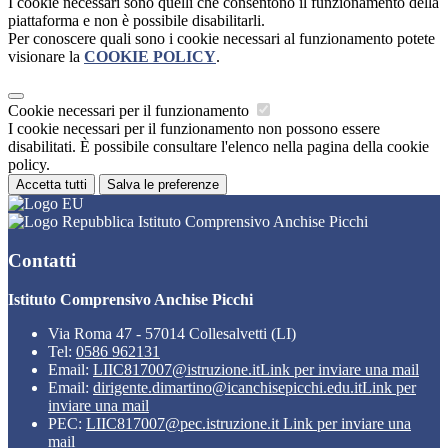
I cookie necessari sono quelli che consentono il funzionamento della
piattaforma e non è possibile disabilitarli.
Per conoscere quali sono i cookie necessari al funzionamento potete
visionare la
COOKIE POLICY
.
Cookie necessari per il funzionamento
I cookie necessari per il funzionamento non possono essere
disabilitati. È possibile consultare l'elenco nella pagina della cookie
policy.
Accetta tutti
Salva le preferenze
Istituto Comprensivo Anchise Picchi
Contatti
Istituto Comprensivo Anchise Picchi
Via Roma 47 - 57014 Collesalvetti (LI)
Tel:
0586 962131
Email:
LIIC817007@istruzione.it
Link per inviare una mail
Email:
dirigente.dimartino@icanchisepicchi.edu.it
Link per
inviare una mail
PEC:
LIIC817007@pec.istruzione.it
Link per inviare una
mail