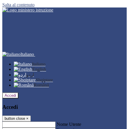
Salta al contenuto
Italiano
Italiano
English
اردو
Shqiptare
Română
Accedi
Accedi
button close
×
Nome Utente