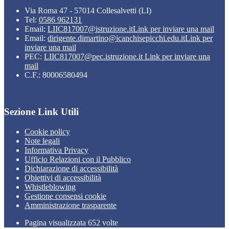
Via Roma 47 - 57014 Collesalvetti (LI)
Tel:
0586 962131
Email:
LIIC817007@istruzione.it
Link per inviare una mail
Email:
dirigente.dimartino@icanchisepicchi.edu.it
Link per
inviare una mail
PEC:
LIIC817007@pec.istruzione.it
Link per inviare una
mail
C.F.: 80006580494
Sezione Link Utili
Cookie policy
Note legali
Informativa Privacy
Ufficio Relazioni con il Pubblico
Dichiarazione di accessibilità
Obiettivi di accessibilità
Whistleblowing
Gestione consensi cookie
Amministrazione trasparente
Pagina visualizzata
652
volte