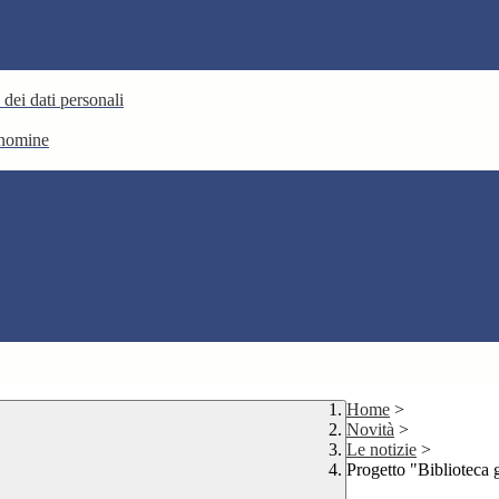
 dei dati personali
e nomine
Home
>
Novità
>
Le notizie
>
Progetto "Biblioteca g