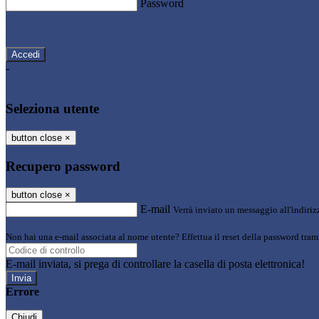
Password
Password dimenticata?
-
Entra con SPID
Entra con CIE
Seleziona utente
button close
×
Recupero password
button close
×
E-mail
Verrà inviato un messaggio all'indirizz
Non hai una e-mail associata al nome utente? Effettua il reset della password tram
E-mail inviata, si prega di controllare la casella di posta elettronica!
Errore
Chiudi