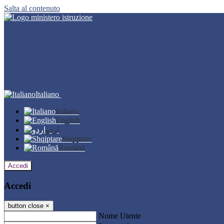
Salta al contenuto
Italiano
Italiano
English
اردو
Shqiptare
Română
Accedi
Accedi
button close
×
Nome Utente