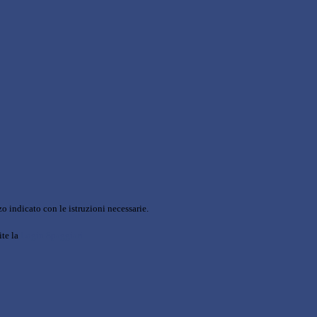
o indicato con le istruzioni necessarie.
ite la
Login Spaggiari