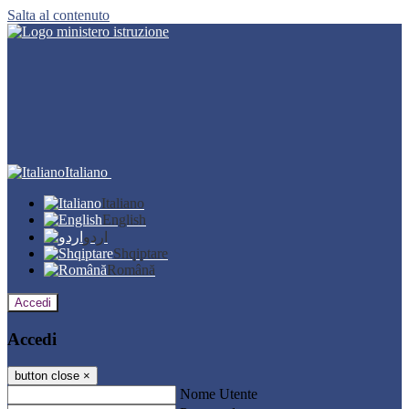
Salta al contenuto
Italiano
Italiano
English
اردو
Shqiptare
Română
Accedi
Accedi
button close
×
Nome Utente