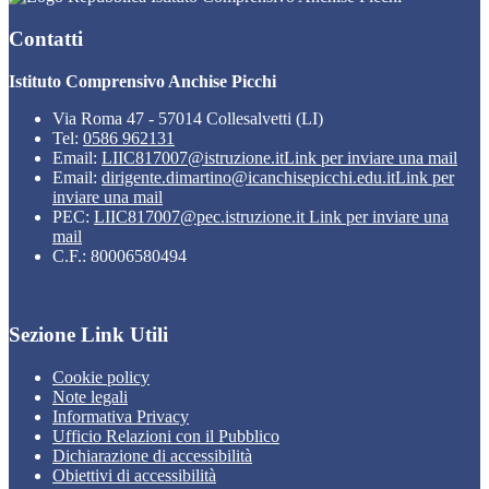
Contatti
Istituto Comprensivo Anchise Picchi
Via Roma 47 - 57014 Collesalvetti (LI)
Tel:
0586 962131
Email:
LIIC817007@istruzione.it
Link per inviare una mail
Email:
dirigente.dimartino@icanchisepicchi.edu.it
Link per
inviare una mail
PEC:
LIIC817007@pec.istruzione.it
Link per inviare una
mail
C.F.: 80006580494
Sezione Link Utili
Cookie policy
Note legali
Informativa Privacy
Ufficio Relazioni con il Pubblico
Dichiarazione di accessibilità
Obiettivi di accessibilità