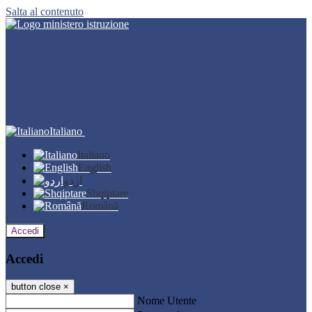
Salta al contenuto
Italiano
Italiano
English
اردو
Shqiptare
Română
Accedi
Accedi
button close
×
Nome Utente