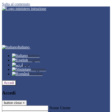
Salta al contenuto
Italiano
Italiano
English
اردو
Shqiptare
Română
Accedi
Accedi
button close
×
Nome Utente