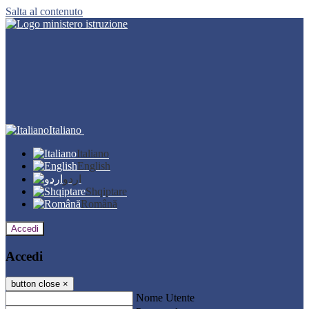
Salta al contenuto
Italiano
Italiano
English
اردو
Shqiptare
Română
Accedi
Accedi
button close
×
Nome Utente