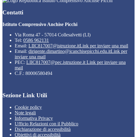
Istituto Comprensivo Anchise Picchi
Contatti
Istituto Comprensivo Anchise Picchi
Via Roma 47 - 57014 Collesalvetti (LI)
Tel:
0586 962131
Email:
LIIC817007@istruzione.it
Link per inviare una mail
Email:
dirigente.dimartino@icanchisepicchi.edu.it
Link per
inviare una mail
PEC:
LIIC817007@pec.istruzione.it
Link per inviare una
mail
C.F.: 80006580494
Sezione Link Utili
Cookie policy
Note legali
Informativa Privacy
Ufficio Relazioni con il Pubblico
Dichiarazione di accessibilità
Obiettivi di accessibilità