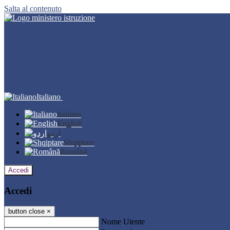
Salta al contenuto
Italiano
Italiano
English
اردو
Shqiptare
Română
Accedi
Accedi
button close
×
Nome Utente