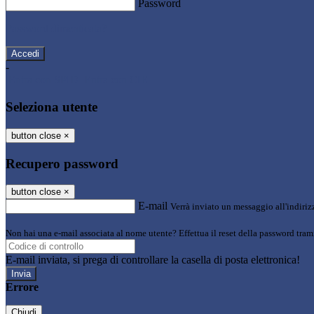
Password
Password dimenticata?
-
Entra con SPID
Entra con CIE
Seleziona utente
button close
×
Recupero password
button close
×
E-mail
Verrà inviato un messaggio all'indirizz
Non hai una e-mail associata al nome utente? Effettua il reset della password tram
E-mail inviata, si prega di controllare la casella di posta elettronica!
Errore
Chiudi