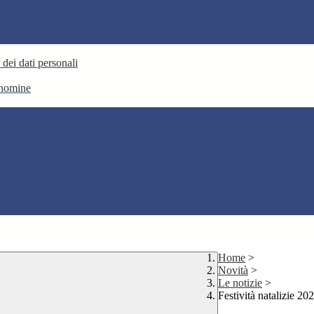
 dei dati personali
e nomine
Home
>
Novità
>
Le notizie
>
Festività natalizie 2