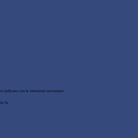
o indicato con le istruzioni necessarie.
ite la
Login Spaggiari