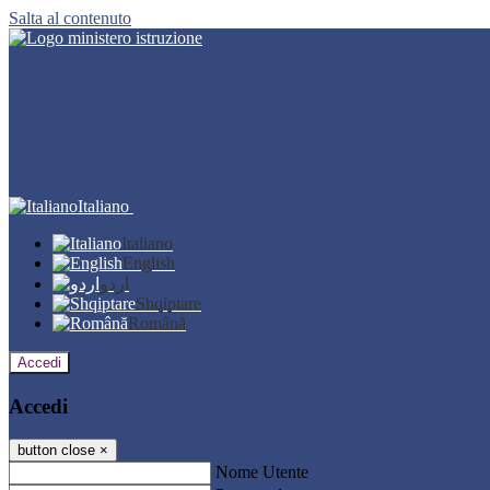
Salta al contenuto
Italiano
Italiano
English
اردو
Shqiptare
Română
Accedi
Accedi
button close
×
Nome Utente