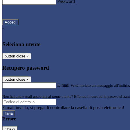
Password
Password dimenticata?
-
Entra con SPID
Entra con CIE
Seleziona utente
button close
×
Recupero password
button close
×
E-mail
Verrà inviato un messaggio all'indirizz
Non hai una e-mail associata al nome utente? Effettua il reset della password tram
E-mail inviata, si prega di controllare la casella di posta elettronica!
Errore
Chiudi