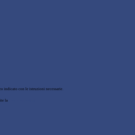
o indicato con le istruzioni necessarie.
ite la
Login Spaggiari