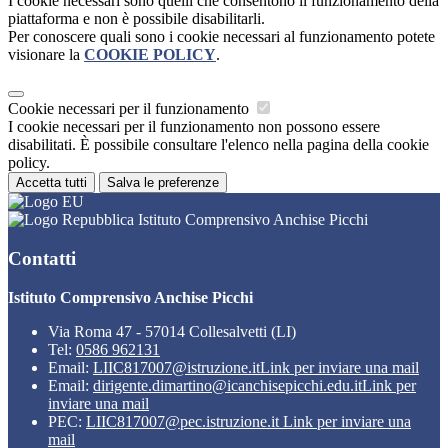
I cookie necessari sono quelli che consentono il funzionamento della
piattaforma e non è possibile disabilitarli.
Per conoscere quali sono i cookie necessari al funzionamento potete
visionare la
COOKIE POLICY
.
Cookie necessari per il funzionamento
I cookie necessari per il funzionamento non possono essere
disabilitati. È possibile consultare l'elenco nella pagina della cookie
policy.
Accetta tutti
Salva le preferenze
Istituto Comprensivo Anchise Picchi
Contatti
Istituto Comprensivo Anchise Picchi
Via Roma 47 - 57014 Collesalvetti (LI)
Tel:
0586 962131
Email:
LIIC817007@istruzione.it
Link per inviare una mail
Email:
dirigente.dimartino@icanchisepicchi.edu.it
Link per
inviare una mail
PEC:
LIIC817007@pec.istruzione.it
Link per inviare una
mail