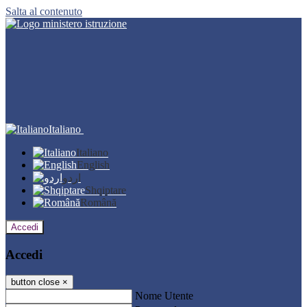
Salta al contenuto
Italiano
Italiano
English
اردو
Shqiptare
Română
Accedi
Accedi
button close
×
Nome Utente