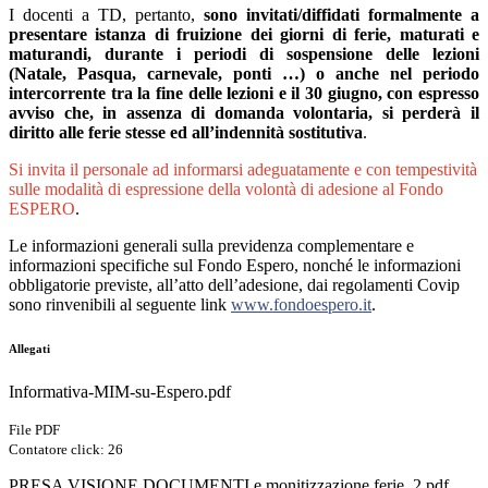
I docenti a TD, pertanto,
sono invitati/diffidati formalmente a
presentare istanza di fruizione dei giorni di ferie, maturati e
maturandi, durante i periodi di sospensione delle lezioni
(Natale, Pasqua, carnevale, ponti …) o anche nel periodo
intercorrente tra la fine delle lezioni e il 30 giugno, con espresso
avviso che, in assenza di domanda volontaria, si perderà il
diritto alle ferie stesse ed all’indennità sostitutiva
.
Si invita il personale ad informarsi adeguatamente e con tempestività
sulle modalità di espressione della volontà di adesione al Fondo
ESPERO
.
Le informazioni generali sulla previdenza complementare e
informazioni specifiche sul Fondo Espero, nonché le informazioni
obbligatorie previste, all’atto dell’adesione, dai regolamenti Covip
sono rinvenibili al seguente link
www.fondoespero.it
.
Allegati
Informativa-MIM-su-Espero.pdf
File PDF
Contatore click: 26
PRESA VISIONE DOCUMENTI e monitizzazione ferie_2.pdf