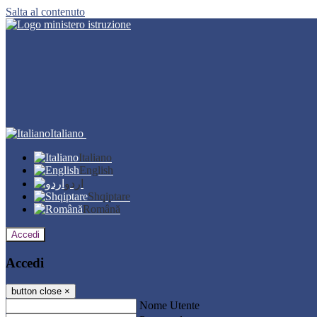
Salta al contenuto
Italiano
Italiano
English
اردو
Shqiptare
Română
Accedi
Accedi
button close
×
Nome Utente