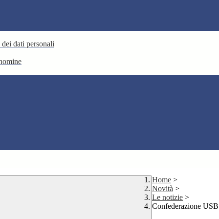
 dei dati personali
e nomine
Home
>
Novità
>
Le notizie
>
Confederazione USB: