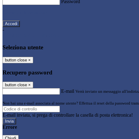
Password
Password dimenticata?
-
Entra con SPID
Entra con CIE
Seleziona utente
button close
×
Recupero password
button close
×
E-mail
Verrà inviato un messaggio all'indirizz
Non hai una e-mail associata al nome utente? Effettua il reset della password tram
E-mail inviata, si prega di controllare la casella di posta elettronica!
Errore
Chiudi