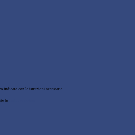
o indicato con le istruzioni necessarie.
ite la
Login Spaggiari