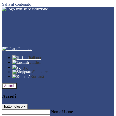
Salta al contenuto
Italiano
Italiano
English
اردو
Shqiptare
Română
Accedi
Accedi
button close
×
Nome Utente