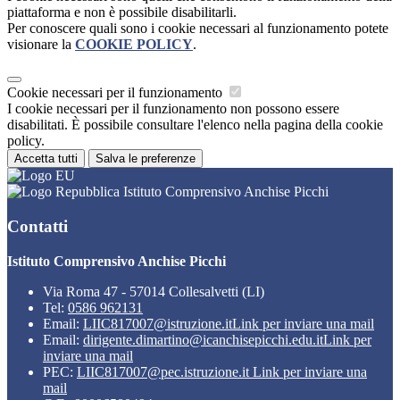
piattaforma e non è possibile disabilitarli.
Per conoscere quali sono i cookie necessari al funzionamento potete
visionare la
COOKIE POLICY
.
Cookie necessari per il funzionamento
I cookie necessari per il funzionamento non possono essere
disabilitati. È possibile consultare l'elenco nella pagina della cookie
policy.
Accetta tutti
Salva le preferenze
Istituto Comprensivo Anchise Picchi
Contatti
Istituto Comprensivo Anchise Picchi
Via Roma 47 - 57014 Collesalvetti (LI)
Tel:
0586 962131
Email:
LIIC817007@istruzione.it
Link per inviare una mail
Email:
dirigente.dimartino@icanchisepicchi.edu.it
Link per
inviare una mail
PEC:
LIIC817007@pec.istruzione.it
Link per inviare una
mail