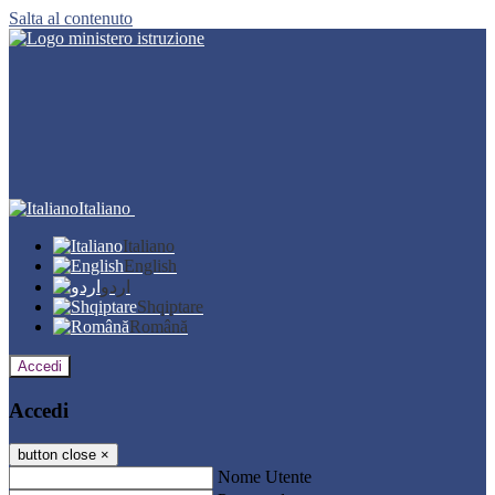
Salta al contenuto
Italiano
Italiano
English
اردو
Shqiptare
Română
Accedi
Accedi
button close
×
Nome Utente