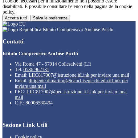
I cookie necessari per il funzionamento non possono essere
disabilitati. È possibile consultare l'elenco nella pagina della cookie
policy.
Accetta tutti
Salva le preferenze
Istituto Comprensivo Anchise Picchi
Contatti
Istituto Comprensivo Anchise Picchi
Via Roma 47 - 57014 Collesalvetti (LI)
Tel:
0586 962131
Email:
LIIC817007@istruzione.it
Link per inviare una mail
Email:
dirigente.dimartino@icanchisepicchi.edu.it
Link per
inviare una mail
PEC:
LIIC817007@pec.istruzione.it
Link per inviare una
mail
C.F.: 80006580494
Sezione Link Utili
Cookie policy