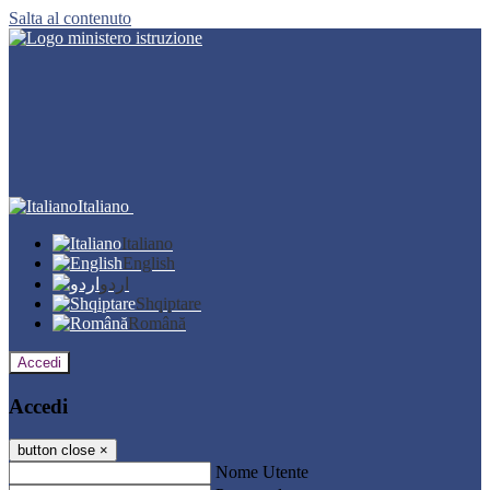
Salta al contenuto
Italiano
Italiano
English
اردو
Shqiptare
Română
Accedi
Accedi
button close
×
Nome Utente