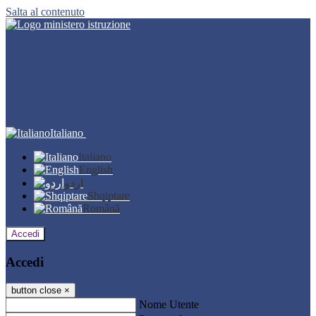
Salta al contenuto
Italiano
Italiano
English
اردو
Shqiptare
Română
Accedi
Accedi
button close
×
Nome Utente