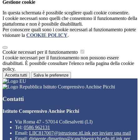
Gestione cookie
In questa schermata è possibile scegliere quali cookie consentire.
I cookie necessari sono quelli che consentono il funzionamento della
piattaforma e non è possibile disabilitarli.
Per conoscere quali sono i cookie necessari al funzionamento potete
visionare la
COOKIE POLICY
.
Cookie necessari per il funzionamento
I cookie necessari per il funzionamento non possono essere
disabilitati. È possibile consultare l'elenco nella pagina della cookie
policy.
Accetta tutti
Salva le preferenze
Istituto Comprensivo Anchise Picchi
Contatti
Istituto Comprensivo Anchise Picchi
Via Roma 47 - 57014 Collesalvetti (LI)
Tel:
0586 962131
Email:
LIIC817007@istruzione.it
Link per inviare una mail
Email:
dirigente.dimartino@icanchisepicchi.edu.it
Link per