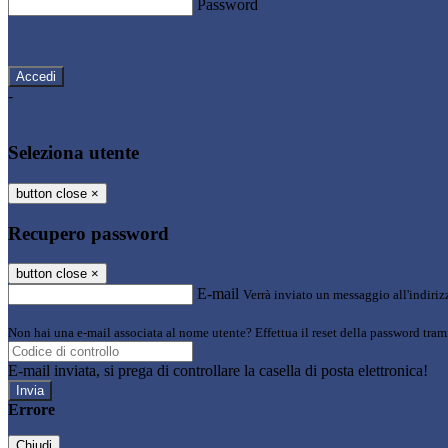
Password
Password dimenticata?
-
Entra con SPID
Entra con CIE
Seleziona utente
button close
×
Recupero password
button close
×
E-mail
Verrà inviato un messaggio all'indirizz
Non hai una e-mail associata al nome utente? Effettua il reset della password tram
E-mail inviata, si prega di controllare la casella di posta elettronica!
Errore
Chiudi