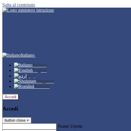
Salta al contenuto
Italiano
Italiano
English
اردو
Shqiptare
Română
Accedi
Accedi
button close
×
Nome Utente