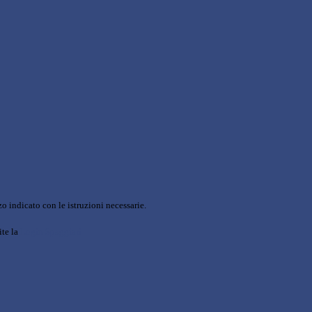
o indicato con le istruzioni necessarie.
ite la
Login Spaggiari