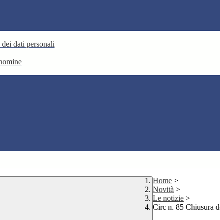
 dei dati personali
e nomine
Home
>
Novità
>
Le notizie
>
Circ n. 85 Chiusura d