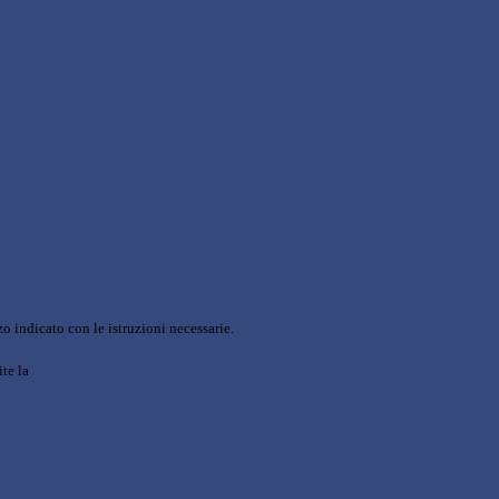
o indicato con le istruzioni necessarie.
ite la
Login Spaggiari