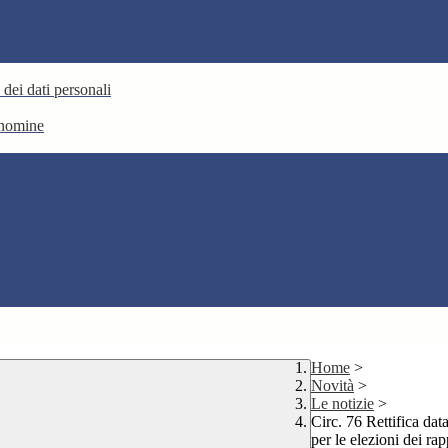
 dei dati personali
e nomine
Home
>
Novità
>
Le notizie
>
Circ. 76 Rettifica da
per le elezioni dei rap