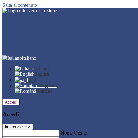
Salta al contenuto
Italiano
Italiano
English
اردو
Shqiptare
Română
Accedi
Accedi
button close
×
Nome Utente