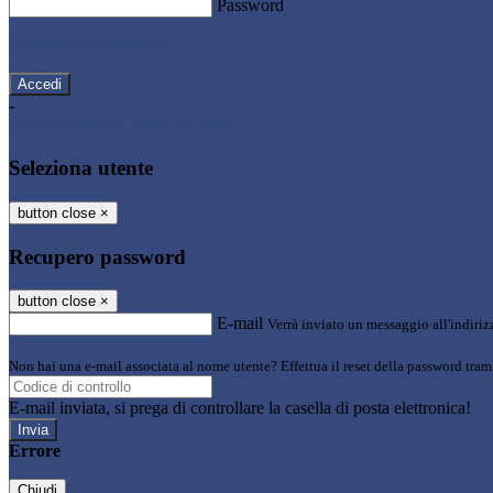
Password
Password dimenticata?
-
Entra con SPID
Entra con CIE
Seleziona utente
button close
×
Recupero password
button close
×
E-mail
Verrà inviato un messaggio all'indirizz
Non hai una e-mail associata al nome utente? Effettua il reset della password tram
E-mail inviata, si prega di controllare la casella di posta elettronica!
Errore
Chiudi