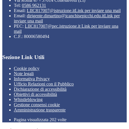
Via Roma 47 - 57014 Collesalvetti (LI)
Tel:
0586 962131
Email:
LIIC817007@istruzione.it
Link per inviare una mail
Email:
dirigente.dimartino@icanchisepicchi.edu.it
Link per
inviare una mail
PEC:
LIIC817007@pec.istruzione.it
Link per inviare una
mail
C.F.: 80006580494
Sezione Link Utili
Cookie policy
Note legali
Informativa Privacy
Ufficio Relazioni con il Pubblico
Dichiarazione di accessibilità
Obiettivi di accessibilità
Whistleblowing
Gestione consensi cookie
Amministrazione trasparente
Pagina visualizzata
202
volte