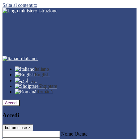
Salta al contenuto
Italiano
Italiano
English
اردو
Shqiptare
Română
Accedi
Accedi
button close
×
Nome Utente