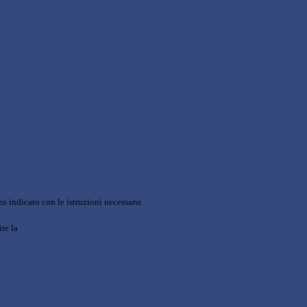
o indicato con le istruzioni necessarie.
ite la
Login Spaggiari