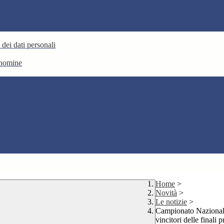
 dei dati personali
e nomine
Home
>
Novità
>
Le notizie
>
Campionato Nazionale 
vincitori delle finali p