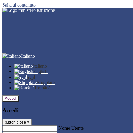
Salta al contenuto
Italiano
Italiano
English
اردو
Shqiptare
Română
Accedi
Accedi
button close
×
Nome Utente