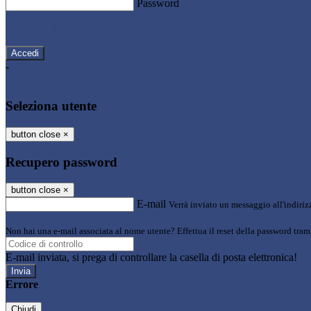
Password
Password dimenticata?
-
Entra con SPID
Entra con CIE
Seleziona utente
button close
×
Recupero password
button close
×
E-mail
Verrà inviato un messaggio all'indirizz
Non hai una e-mail associata al nome utente? Effettua il reset della password tram
E-mail inviata, si prega di controllare la casella di posta elettronica!
Errore
Chiudi