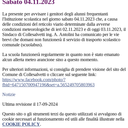
Sabato 04.11.2023
La presente per avvisare i genitori degli alunni frequentanti
l'Istituzione scolastica nel giorno sabato 04.11.2023 che, a causa
delle condizioni del reticolo viario determinate dalla avverse
condizioni meteorologiche di ieri 02.11.2023 e di oggi 03.11.2023, il
Sindaco di Collesalvetti ing. A. Antolini ha comunicato per le vie
brevi che domani non funzionerà il servizio di trasporto scolastico
comunale (scuolabus).
La scuola funzionerà regolarmente in quanto non è stato emanato
alcun allerta meteo arancione sino a questo momento.
Per ulteriori informazioni, si consiglia di prendere visione del sito del
Comune di Collesalvetti o cliccare sul seguente link:
https://www.facebook.com/photo/?
fbid=647150700947196&set=a.565249705803963
Notizie
Ultima revisione il 17-09-2024
Questo sito o gli strumenti terzi da questo utilizzati si avvalgono di
cookie necessari al funzionamento ed utili alle finalità illustrate nella
COOKIE POLICY
.