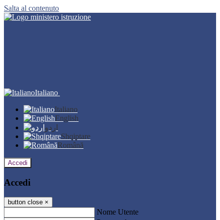
Salta al contenuto
Italiano
Italiano
English
اردو
Shqiptare
Română
Accedi
Accedi
button close
×
Nome Utente