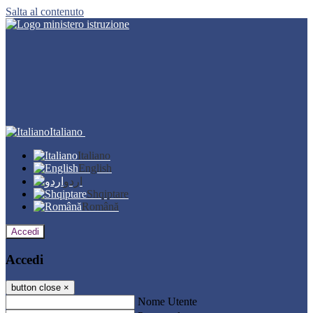
Salta al contenuto
Italiano
Italiano
English
اردو
Shqiptare
Română
Accedi
Accedi
button close
×
Nome Utente