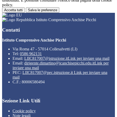
disabilitati. È possibile consultare l'elenco nella pagina della cookie
policy.
Accetta tutti
Salva le preferenze
Istituto Comprensivo Anchise Picchi
Contatti
Istituto Comprensivo Anchise Picchi
Via Roma 47 - 57014 Collesalvetti (LI)
Tel:
0586 962131
Email:
LIIC817007@istruzione.it
Link per inviare una mail
Email:
dirigente.dimartino@icanchisepicchi.edu.it
Link per
inviare una mail
PEC:
LIIC817007@pec.istruzione.it
Link per inviare una
mail
C.F.: 80006580494
Sezione Link Utili
Cookie policy
Note legali