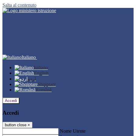
Salta al contenuto
Italiano
Italiano
English
اردو
Shqiptare
Română
Accedi
Accedi
button close
×
Nome Utente