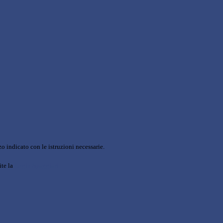
o indicato con le istruzioni necessarie.
ite la
Login Spaggiari