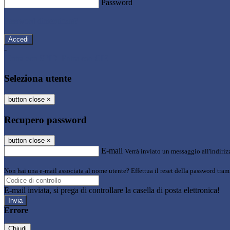
Password
Password dimenticata?
-
Entra con SPID
Entra con CIE
Seleziona utente
button close
×
Recupero password
button close
×
E-mail
Verrà inviato un messaggio all'indirizz
Non hai una e-mail associata al nome utente? Effettua il reset della password tram
E-mail inviata, si prega di controllare la casella di posta elettronica!
Errore
Chiudi