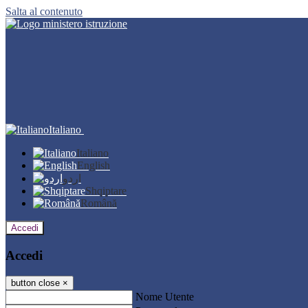
Salta al contenuto
Italiano
Italiano
English
اردو
Shqiptare
Română
Accedi
Accedi
button close
×
Nome Utente